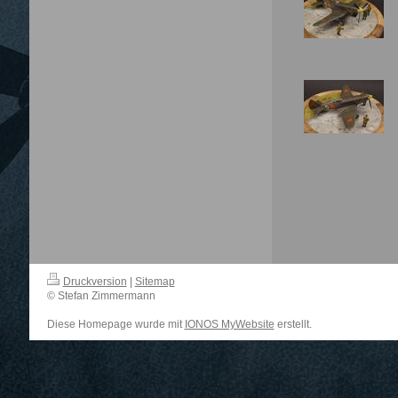
Druckversion
|
Sitemap
© Stefan Zimmermann
Diese Homepage wurde mit
IONOS MyWebsite
erstellt.