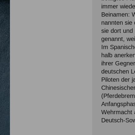
immer wieder
Beinamen: W
nannten sie 
sie dort und
genannt, wei
Im Spanische
halb anerke
ihrer Gegner
deutschen L
Piloten der 
Chinesische
(Pferdebrem
Anfangsphas
Wehrmacht a
Deutsch-Sow