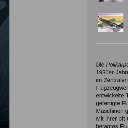
Die
Polikarp
1930er-Jahre
im Zentrale
Flugzeugwerk
entwickelte 
gefertigte F
Maschinen ge
Mit ihrer oft
betagtes Flu