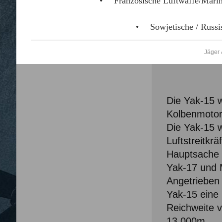
Französische Luftwaffe/Mari
Sowjetische / Russ
Jäger
Die Yak-15 
Kolbenmotor
Die Yak-15 w
Luftstreitkr
Hauptsache z
Yak-17 und 
Angetrieben 
Yak-15 eine
Reichweite 
13.000m.